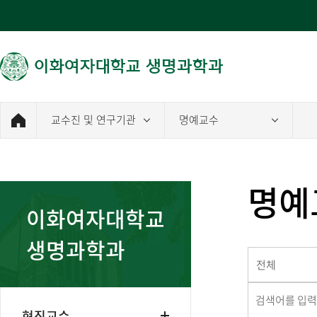
생명과학과
교수진 및 연구기관
명예교수
명예
이화여자대학교
생명과학과
전체
현직교수