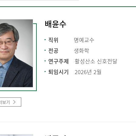
배윤수
직위
명예교수
전공
생화학
연구주제
활성산소 신호전달
퇴임시기
2026년 2월
더보기