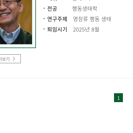
전공
행동생태학
연구주제
영장류 행동 생태
퇴임시기
2025년 8월
더보기
1