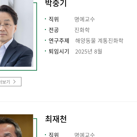
박중기
직위
명예교수
전공
진화학
연구주제
해양동물 계통진화학
퇴임시기
2025년 8월
더보기
최재천
직위
명예교수